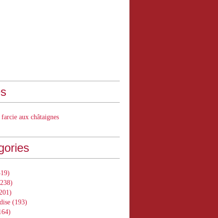
s
 farcie aux châtaignes
gories
19)
238)
201)
dise
(193)
164)