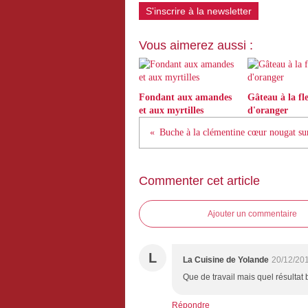
S'inscrire à la newsletter
Vous aimerez aussi :
Fondant aux amandes
Gâteau à la fl
et aux myrtilles
d'oranger
Buche à la clémentine cœur nougat sur
Commenter cet article
Ajouter un commentaire
L
La Cuisine de Yolande
20/12/20
Que de travail mais quel résultat
Répondre