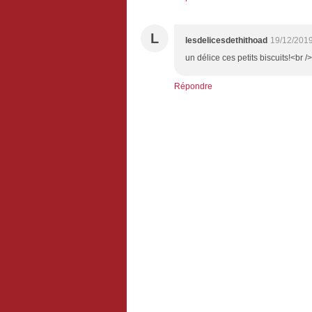
L
lesdelicesdethithoad
19/12/2019
un délice ces petits biscuits!<br 
Répondre