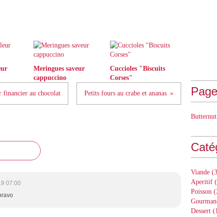
eur
Meringues saveur
Cuccioles "Biscuits
cappuccino
Corses"
Page
 financier au chocolat
Petits fours au crabe et ananas
Butternut
Caté
Viande
(3
Aperitif
(
19 07:00
Poisson
(
 bravo
Gourman
Dessert
(