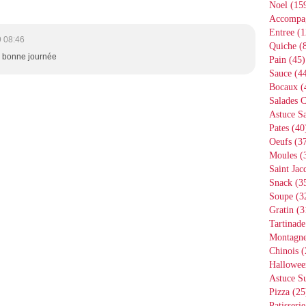
Noel
(15
Accompa
Entree
(1
 08:46
Quiche
(8
/> bonne journée
Pain
(45)
Sauce
(44
Bocaux
(
Salades 
Astuce Sa
Pates
(40
Oeufs
(37
Moules
(
Saint Jac
Snack
(3
Soupe
(3
Gratin
(3
Tartinade
Montagn
Chinois
(
Hallowee
Astuce S
Pizza
(25
Patisserie