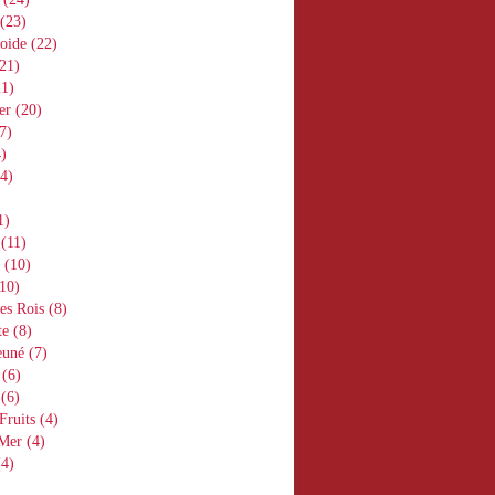
(23)
oide
(22)
21)
1)
er
(20)
7)
)
4)
1)
(11)
(10)
10)
es Rois
(8)
te
(8)
euné
(7)
(6)
(6)
Fruits
(4)
 Mer
(4)
4)