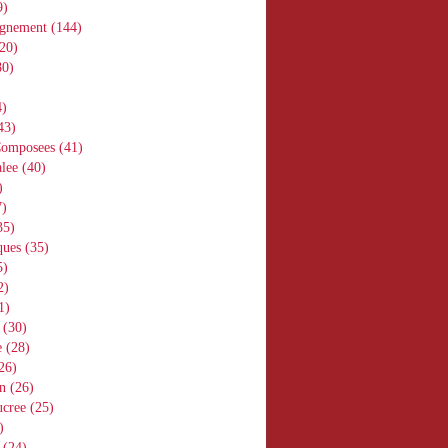
9)
gnement
(144)
20)
0)
)
43)
Composees
(41)
lee
(40)
)
)
35)
ques
(35)
5)
2)
1)
(30)
e
(28)
26)
n
(26)
ucree
(25)
)
(24)