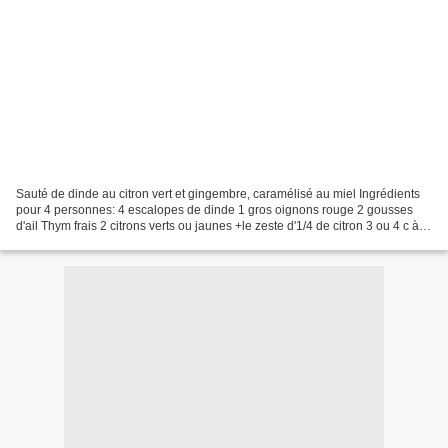
Sauté de dinde au citron vert et gingembre, caramélisé au miel Ingrédients
pour 4 personnes: 4 escalopes de dinde 1 gros oignons rouge 2 gousses
d'ail Thym frais 2 citrons verts ou jaunes +le zeste d'1/4 de citron 3 ou 4 c à s
de miel 1 cube de bouillon...