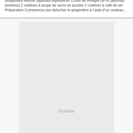
Gingembre Mariné Japonais Ingrédients 125ml de vinaigre de riz japonais
(komesu) 2 cuillères à soupe de sucre en poudre 2 cuillères à café de sel
Préparation Commencez par éplucher le gingembre à l’aide d’un couteau
économe ou, plus efficace, d’une petite...
Publicité