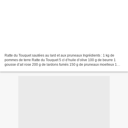
Ratte du Touquet sautées au lard et aux pruneaux Ingrédients : 1 kg de
pommes de terre Ratte du Touquet 5 cl d’huile d’olive 100 g de beurre 1
gousse d’ail rose 200 g de lardons fumés 150 g de pruneaux moelleux 1
botte de persil plat fleur de sel, poivre...