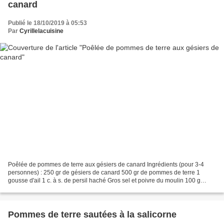
canard
Publié le 18/10/2019 à 05:53
Par
Cyrillelacuisine
Poêlée de pommes de terre aux gésiers de canard Ingrédients (pour 3-4
personnes) : 250 gr de gésiers de canard 500 gr de pommes de terre 1
gousse d'ail 1 c. à s. de persil haché Gros sel et poivre du moulin 100 g
d’haricots verts Recette : Éplucher les...
Pommes de terre sautées à la salicorne