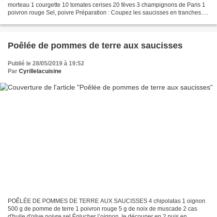
morteau 1 courgette 10 tomates cerises 20 fèves 3 champignons de Paris 1
poivron rouge Sel, poivre Préparation : Coupez les saucisses en tranches.
Rincez et ciselez en fines tranches...
Poêlée de pommes de terre aux saucisses
Publié le 28/05/2019 à 19:52
Par
Cyrillelacuisine
POÊLÉE DE POMMES DE TERRE AUX SAUCISSES 4 chipolatas 1 oignon
500 g de pomme de terre 1 poivron rouge 5 g de noix de muscade 2 cas
d'huile d'olive poivre sel Éplucher l’oignon, le découper en 2 puis en