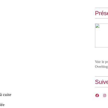
Prés
Voir le p
Overblog
Suiv
à cuite
lée