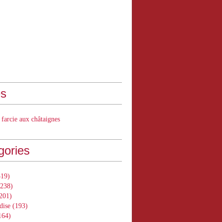
s
 farcie aux châtaignes
gories
19)
238)
201)
dise
(193)
164)