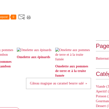
epost
0
Page
Omelette aux épinards
Butternut
 pommes
 jambon
Omelette aux pommes
de terre et à la truite
Caté
fumée
Gâteau magique au caramel beurre salé
Viande
(3
Aperitif
(
Poisson
(
Gourman
Dessert
(