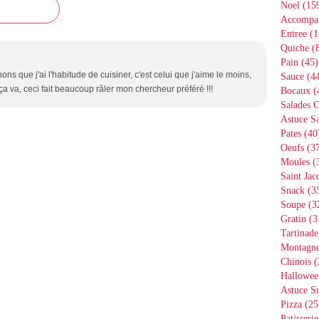
Noel
(15
Accompa
Entree
(1
Quiche
(8
Pain
(45)
ns que j'ai l'habitude de cuisiner, c'est celui que j'aime le moins,
Sauce
(44
a va, ceci fait beaucoup râler mon chercheur préféré !!!
Bocaux
(
Salades 
Astuce Sa
Pates
(40
Oeufs
(37
Moules
(
Saint Jac
Snack
(3
Soupe
(3
Gratin
(3
Tartinade
Montagn
Chinois
(
Hallowee
Astuce S
Pizza
(25
Patisserie