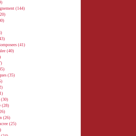
9)
gnement
(144)
20)
0)
)
43)
Composees
(41)
lee
(40)
)
)
35)
ques
(35)
5)
2)
1)
(30)
e
(28)
26)
n
(26)
ucree
(25)
)
(24)