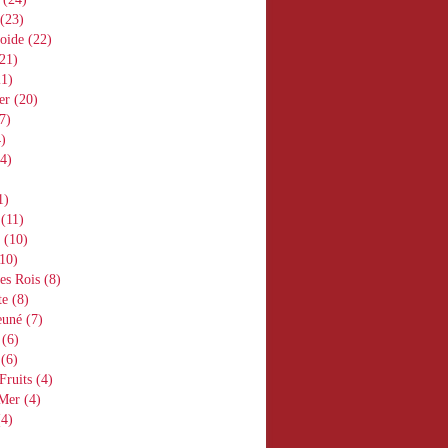
(23)
oide
(22)
21)
1)
er
(20)
7)
)
4)
1)
(11)
(10)
10)
es Rois
(8)
te
(8)
euné
(7)
(6)
(6)
Fruits
(4)
 Mer
(4)
4)