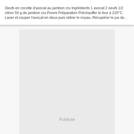
Oeufs en cocotte d'avocat au jambon cru Ingrédients 1 avocat 2 oeufs 1/2
citron 50 g de jambon cru Poivre Préparation Préchauffer le four à 220°C.
Laver et couper l'avocat en deux puis retirer le noyau. Récupérer le jus du
citron et le verser sur les...
Publicité