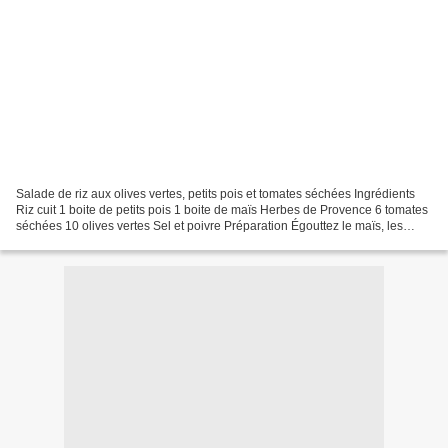
Salade de riz aux olives vertes, petits pois et tomates séchées Ingrédients
Riz cuit 1 boite de petits pois 1 boite de maïs Herbes de Provence 6 tomates
séchées 10 olives vertes Sel et poivre Préparation Égouttez le maïs, les
petits pois. Coupez les tomates...