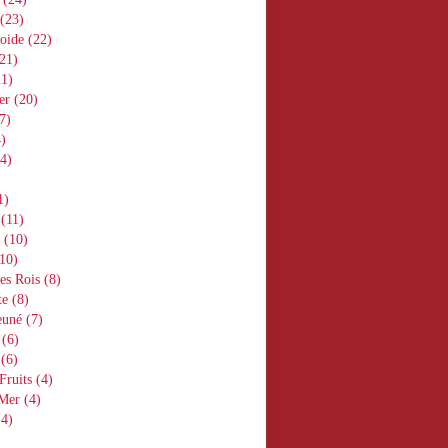
(23)
oide
(22)
21)
1)
er
(20)
7)
)
4)
1)
(11)
(10)
10)
es Rois
(8)
te
(8)
euné
(7)
(6)
(6)
Fruits
(4)
 Mer
(4)
4)