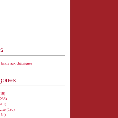
s
 farcie aux châtaignes
gories
19)
238)
201)
dise
(193)
164)