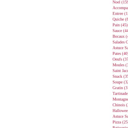
Noel
(15
Accompa
Entree
(1
Quiche
(8
Pain
(45)
Sauce
(44
Bocaux
(
Salades 
Astuce Sa
Pates
(40
Oeufs
(37
Moules
(
Saint Jac
Snack
(3
Soupe
(3
Gratin
(3
Tartinade
Montagn
Chinois
(
Hallowee
Astuce S
Pizza
(25
Patisserie