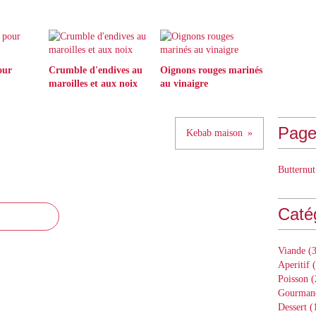
our
Crumble d'endives au
Oignons rouges marinés
maroilles et aux noix
au vinaigre
Page
Kebab maison
Butternut
Caté
Viande
(3
Aperitif
(
Poisson
(
Gourman
Dessert
(