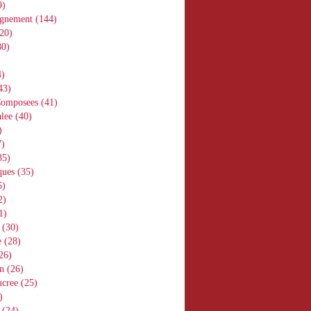
9)
gnement
(144)
20)
0)
)
43)
Composees
(41)
lee
(40)
)
)
35)
ques
(35)
5)
2)
1)
(30)
e
(28)
26)
n
(26)
ucree
(25)
)
(24)