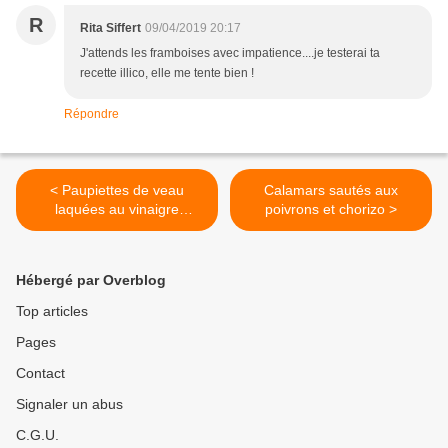
R
Rita Siffert
09/04/2019 20:17
J'attends les framboises avec impatience....je testerai ta
recette illico, elle me tente bien !
Répondre
< Paupiettes de veau
Calamars sautés aux
laquées au vinaigre
poivrons et chorizo >
balsamique
Hébergé par Overblog
Top articles
Pages
Contact
Signaler un abus
C.G.U.