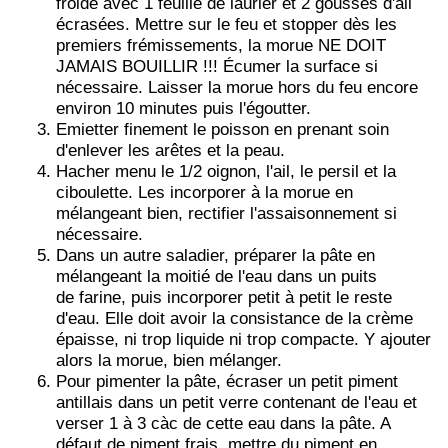
froide avec 1 feuille de laurier et 2 gousses d'ail
écrasées. Mettre sur le feu et stopper dès les
premiers frémissements, la morue NE DOIT
JAMAIS BOUILLIR !!! Écumer la surface si
nécessaire. Laisser la morue hors du feu encore
environ 10 minutes puis l'égoutter.
Emietter finement le poisson en prenant soin
d'enlever les arêtes et la peau.
Hacher menu le 1/2 oignon, l'ail, le persil et la
ciboulette. Les incorporer à la morue en
mélangeant bien, rectifier l'assaisonnement si
nécessaire.
Dans un autre saladier, préparer la pâte en
mélangeant la moitié de l'eau dans un puits
de farine, puis incorporer petit à petit le reste
d'eau. Elle doit avoir la consistance de la crème
épaisse, ni trop liquide ni trop compacte.
Y ajouter
alors la morue, bien mélanger.
Pour pimenter la pâte, écraser un petit piment
antillais dans un petit verre contenant de l'eau et
verser 1 à 3 càc de cette eau dans la pâte. A
défaut de piment frais, mettre du piment en