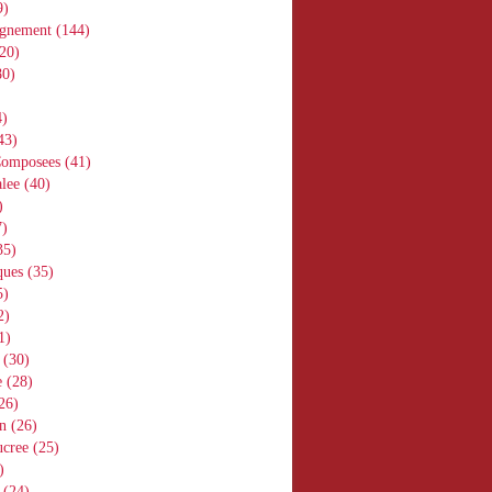
9)
gnement
(144)
20)
0)
)
43)
Composees
(41)
lee
(40)
)
)
35)
ques
(35)
5)
2)
1)
(30)
e
(28)
26)
n
(26)
ucree
(25)
)
(24)