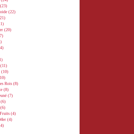
(23)
oide
(22)
21)
1)
er
(20)
7)
)
4)
1)
(11)
(10)
10)
es Rois
(8)
te
(8)
euné
(7)
(6)
(6)
Fruits
(4)
 Mer
(4)
4)