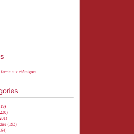
s
 farcie aux châtaignes
gories
19)
238)
201)
dise
(193)
164)