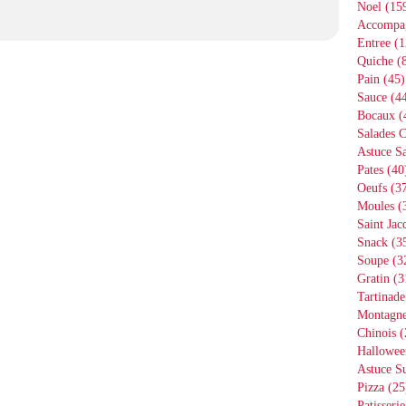
Noel
(15
Accompa
Entree
(1
Quiche
(8
Pain
(45)
Sauce
(44
Bocaux
(
Salades 
Astuce Sa
Pates
(40
Oeufs
(37
Moules
(
Saint Jac
Snack
(3
Soupe
(3
Gratin
(3
Tartinade
Montagn
Chinois
(
Hallowee
Astuce S
Pizza
(25
Patisserie