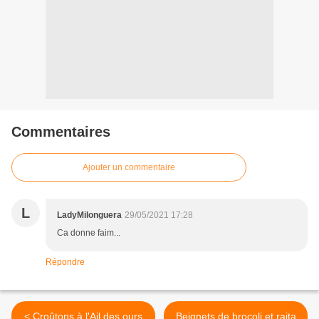
Commentaires
Ajouter un commentaire
L
LadyMilonguera
29/05/2021 17:28
Ca donne faim...
Répondre
< Croûtons à l'Ail des ours
Beignets de brocoli et raita