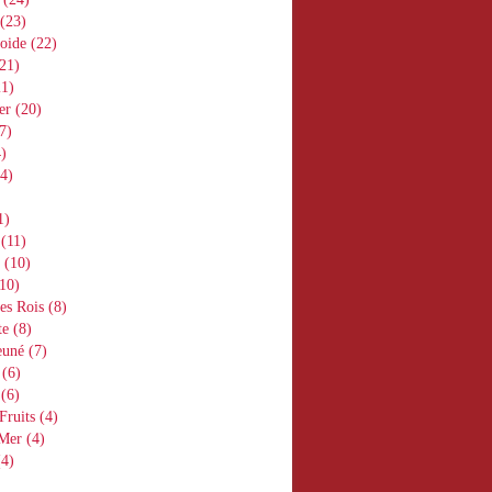
(23)
oide
(22)
21)
1)
er
(20)
7)
)
4)
1)
(11)
(10)
10)
es Rois
(8)
te
(8)
euné
(7)
(6)
(6)
Fruits
(4)
 Mer
(4)
4)