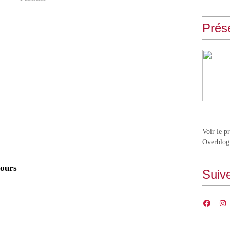
Prés
Voir le p
Overblog
 ours
Suiv