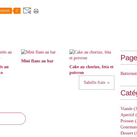
epost
0
Page
Mini flans au bar
és au
Cake au chorizo, feta et
to
poivron
Butternut
Salsifis frais
Caté
Viande
(3
Aperitif
(
Poisson
(
Gourman
Dessert
(