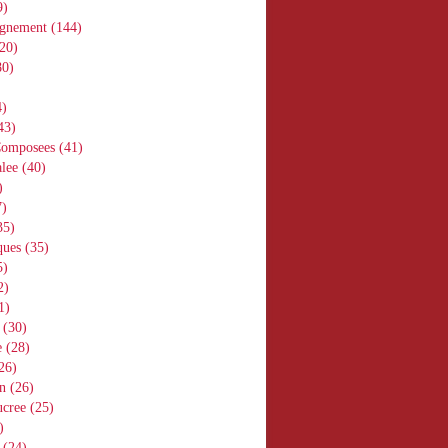
9)
gnement
(144)
20)
0)
)
43)
Composees
(41)
lee
(40)
)
)
35)
ques
(35)
5)
2)
1)
(30)
e
(28)
26)
n
(26)
ucree
(25)
)
(24)