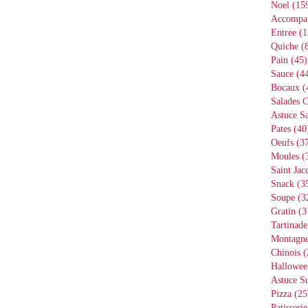
Noel
(15
Accompa
Entree
(1
Quiche
(8
Pain
(45)
Sauce
(44
Bocaux
(
Salades 
Astuce Sa
Pates
(40
Oeufs
(37
Moules
(
Saint Jac
Snack
(3
Soupe
(3
Gratin
(3
Tartinade
Montagn
Chinois
(
Hallowee
Astuce S
Pizza
(25
Patisserie