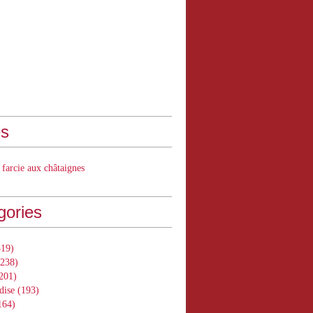
s
 farcie aux châtaignes
gories
19)
238)
201)
dise
(193)
164)