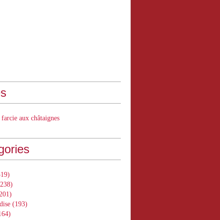
s
 farcie aux châtaignes
gories
19)
238)
201)
dise
(193)
164)