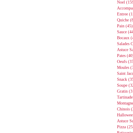
Noel
(15
Accompa
Entree
(1
Quiche
(8
Pain
(45)
Sauce
(44
Bocaux
(
Salades 
Astuce Sa
Pates
(40
Oeufs
(37
Moules
(
Saint Jac
Snack
(3
Soupe
(3
Gratin
(3
Tartinade
Montagn
Chinois
(
Hallowee
Astuce S
Pizza
(25
Patisserie