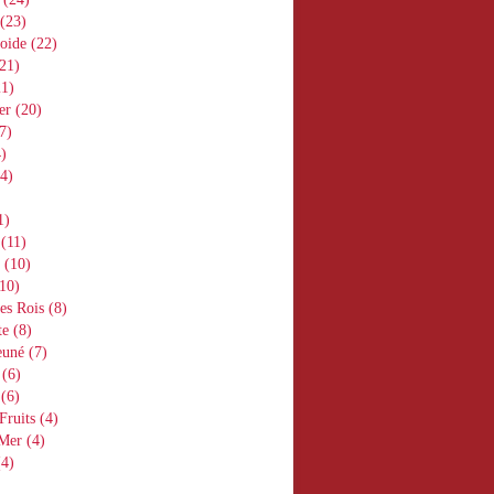
(23)
oide
(22)
21)
1)
er
(20)
7)
)
4)
1)
(11)
(10)
10)
es Rois
(8)
te
(8)
euné
(7)
(6)
(6)
Fruits
(4)
 Mer
(4)
4)