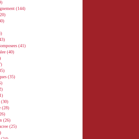
9)
gnement
(144)
20)
0)
)
43)
Composees
(41)
lee
(40)
)
)
35)
ques
(35)
5)
2)
1)
(30)
e
(28)
26)
n
(26)
ucree
(25)
)
(24)