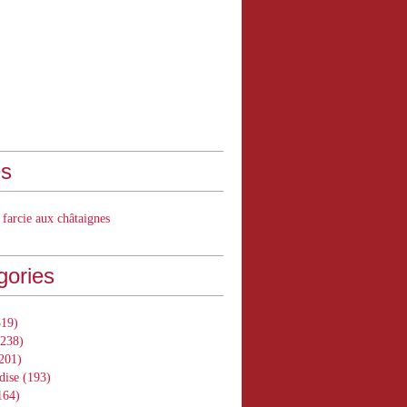
s
 farcie aux châtaignes
gories
19)
238)
201)
dise
(193)
164)