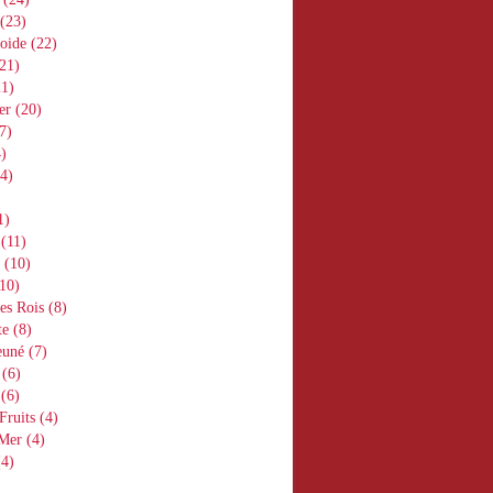
(23)
oide
(22)
21)
1)
er
(20)
7)
)
4)
1)
(11)
(10)
10)
es Rois
(8)
te
(8)
euné
(7)
(6)
(6)
Fruits
(4)
 Mer
(4)
4)