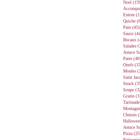
Noel
(15
Accompa
Entree
(1
Quiche
(8
Pain
(45)
Sauce
(44
Bocaux
(
Salades 
Astuce Sa
Pates
(40
Oeufs
(37
Moules
(
Saint Jac
Snack
(3
Soupe
(3
Gratin
(3
Tartinade
Montagn
Chinois
(
Hallowee
Astuce S
Pizza
(25
Patisserie