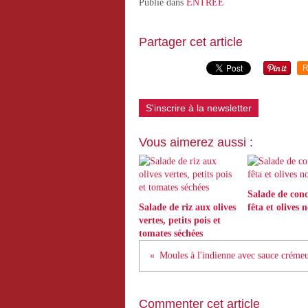
Publié dans
ENTREE
Partager cet article
R
S'inscrire à la newsletter
Vous aimerez aussi :
Salade de con
Salade de riz aux olives
fêta et olives n
vertes, petits pois et
tomates séchées
Moules à l'indienne avec sauce crémeu
Commenter cet article