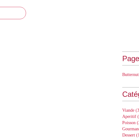
Page
Butternut
Caté
Viande
(3
Aperitif
(
Poisson
(
Gourman
Dessert
(