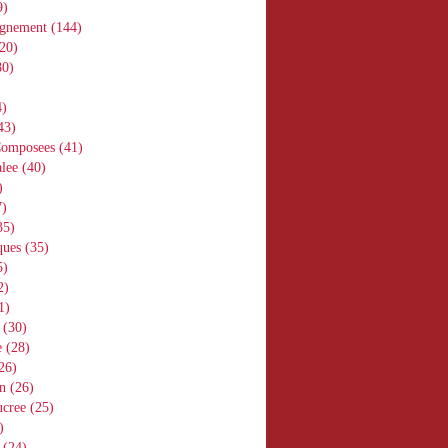
9)
gnement
(144)
20)
0)
)
43)
Composees
(41)
lee
(40)
)
)
35)
ques
(35)
5)
2)
1)
(30)
e
(28)
26)
n
(26)
ucree
(25)
)
(24)