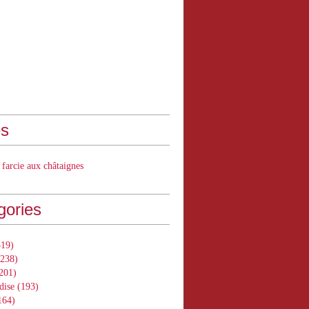
s
 farcie aux châtaignes
gories
19)
238)
201)
dise
(193)
164)