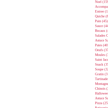
Noel
(15
Accompa
Entree
(1
Quiche
(8
Pain
(45)
Sauce
(44
Bocaux
(
Salades 
Astuce Sa
Pates
(40
Oeufs
(37
Moules
(
Saint Jac
Snack
(3
Soupe
(3
Gratin
(3
Tartinade
Montagn
Chinois
(
Hallowee
Astuce S
Pizza
(25
Patisserie