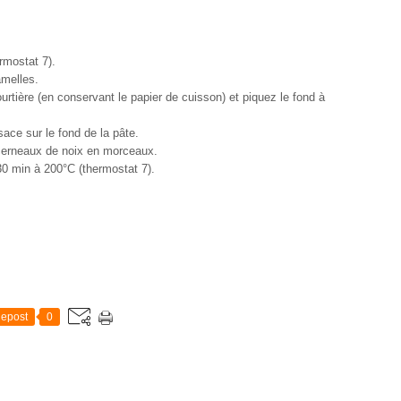
rmostat 7).
amelles.
ourtière (en conservant le papier de cuisson) et piquez le fond à
sace sur le fond de la pâte.
 cerneaux de noix en morceaux.
30 min à 200°C (thermostat 7).
epost
0