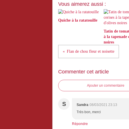
Vous aimerez aussi :
Quiche à la ratatouille
Tatin de tomat
à la tapenade 
noires
Flan de chou fleur et noisette
Commenter cet article
Ajouter un commentaire
S
Sandra
08/03/2021 23:13
Très bon, merci
Répondre