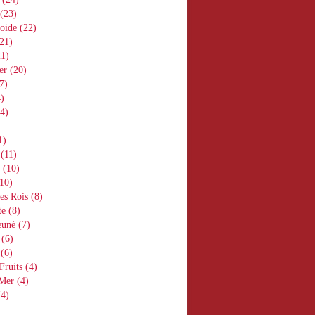
(23)
oide
(22)
21)
1)
er
(20)
7)
)
4)
1)
(11)
(10)
10)
es Rois
(8)
te
(8)
euné
(7)
(6)
(6)
Fruits
(4)
 Mer
(4)
4)