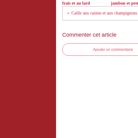
frais et au lard
jambon et pes
Caille aux raisins et aux champignons
Commenter cet article
Ajouter un commentaire