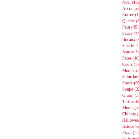
Noel
(15
Accompa
Entree
(1
Quiche
(8
Pain
(45)
Sauce
(44
Bocaux
(
Salades 
Astuce Sa
Pates
(40
Oeufs
(37
Moules
(
Saint Jac
Snack
(3
Soupe
(3
Gratin
(3
Tartinade
Montagn
Chinois
(
Hallowee
Astuce S
Pizza
(25
Patisserie