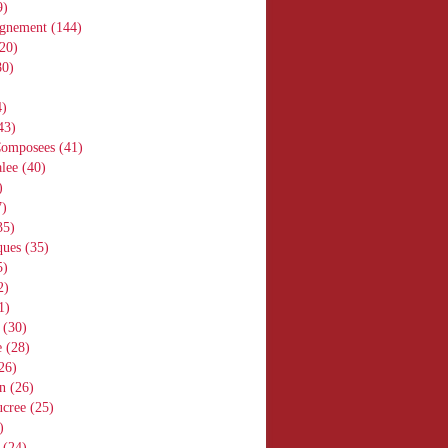
9)
gnement
(144)
20)
0)
)
43)
Composees
(41)
lee
(40)
)
)
35)
ques
(35)
5)
2)
1)
(30)
e
(28)
26)
n
(26)
ucree
(25)
)
(24)