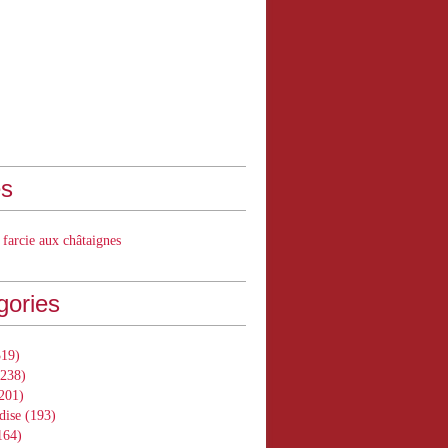
s
 farcie aux châtaignes
gories
19)
238)
201)
dise
(193)
164)