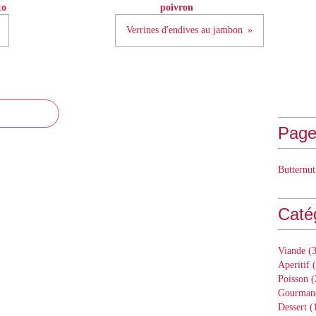
to
poivron
Verrines d'endives au jambon
Page
Butternut
Caté
Viande
(3
Aperitif
(
Poisson
(
Gourman
Dessert
(