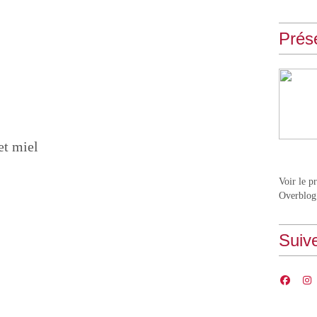
Prés
et miel
Voir le p
Overblog
Suiv