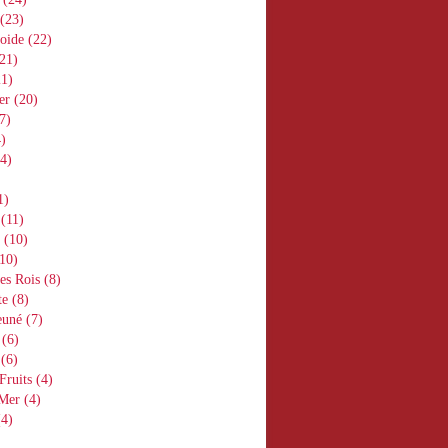
(23)
oide
(22)
21)
1)
er
(20)
7)
)
4)
1)
(11)
(10)
10)
es Rois
(8)
te
(8)
euné
(7)
(6)
(6)
Fruits
(4)
 Mer
(4)
4)