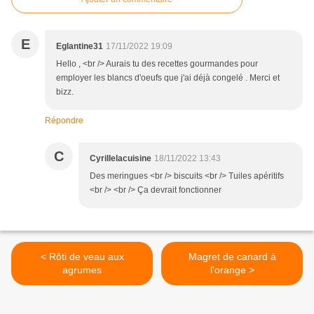
E
Eglantine31
17/11/2022 19:09
Hello , <br /> Aurais tu des recettes gourmandes pour
employer les blancs d'oeufs que j'ai déjà congelé . Merci et
bizz.
Répondre
C
Cyrillelacuisine
18/11/2022 13:43
Des meringues <br /> biscuits <br /> Tuiles apéritifs
<br /> <br /> Ça devrait fonctionner
< Rôti de veau aux
Magret de canard à
agrumes
l'orange >