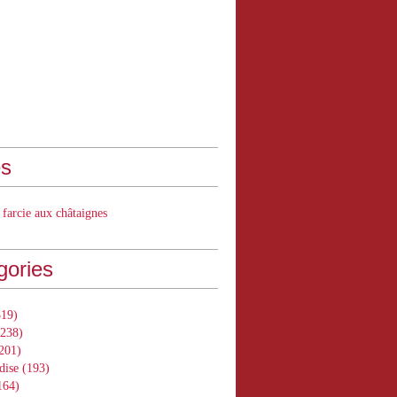
s
 farcie aux châtaignes
gories
19)
238)
201)
dise
(193)
164)