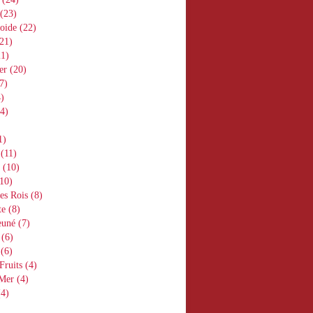
(23)
oide
(22)
21)
1)
er
(20)
7)
)
4)
1)
(11)
(10)
10)
es Rois
(8)
te
(8)
euné
(7)
(6)
(6)
Fruits
(4)
 Mer
(4)
4)