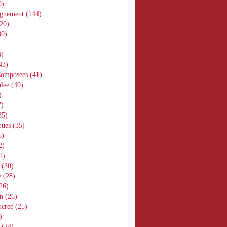
9)
gnement
(144)
20)
0)
)
43)
Composees
(41)
lee
(40)
)
)
35)
ques
(35)
5)
2)
1)
(30)
e
(28)
26)
n
(26)
ucree
(25)
)
(24)