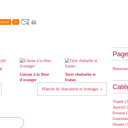
epost
0
Page
Butternut
fé
Gâteau à la fleur
Tarte rhubarbe et
d'oranger
fraises
Caté
Planche de charcuterie et fromages
Viande
(3
Aperitif
(
Poisson
(
Gourman
Dessert
(