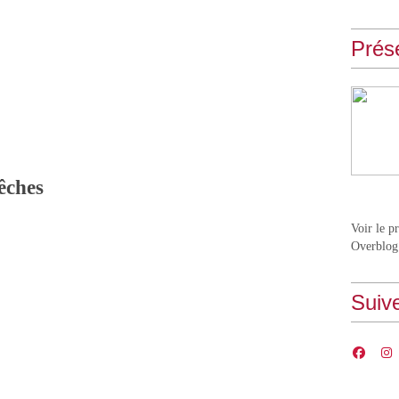
Prés
êches
Voir le p
Overblog
Suiv