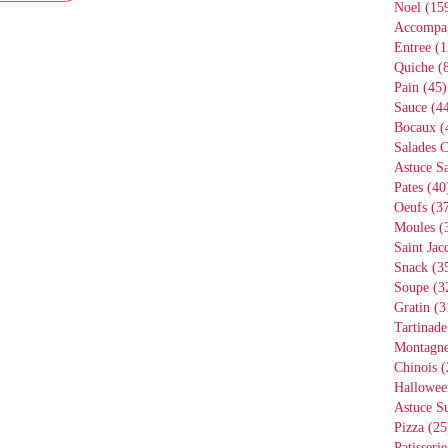
Noel
(15
Accompa
Entree
(1
Quiche
(8
Pain
(45)
Sauce
(44
Bocaux
(
Salades 
Astuce Sa
Pates
(40
Oeufs
(37
Moules
(
Saint Jac
Snack
(3
Soupe
(3
Gratin
(3
Tartinade
Montagn
Chinois
(
Hallowee
Astuce S
Pizza
(25
Patisserie