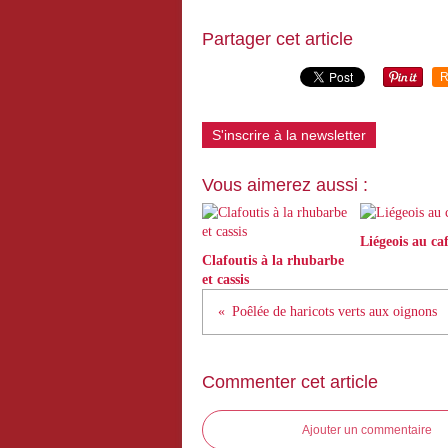
Partager cet article
R
S'inscrire à la newsletter
Vous aimerez aussi :
Liégeois au ca
Clafoutis à la rhubarbe
et cassis
Poêlée de haricots verts aux oignons
Commenter cet article
Ajouter un commentaire