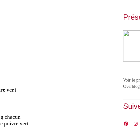
Prés
Voir le p
Overblog
re vert
Suiv
 g chacun
de poivre vert