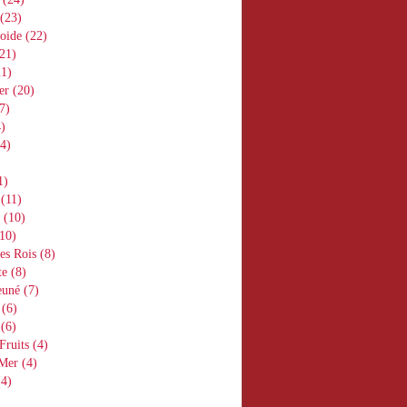
(23)
oide
(22)
21)
1)
er
(20)
7)
)
4)
1)
(11)
(10)
10)
es Rois
(8)
te
(8)
euné
(7)
(6)
(6)
Fruits
(4)
 Mer
(4)
4)