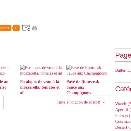
epost
0
Page
Butternut
ie au
Escalopes de veau à la
Pavé de Rumsteak
Caté
rizo
mozzarella, tomates et
Sauce aux
ail
Champignons
Tarte à l'oignon de roscoff
Viande
(3
Aperitif
(
Poisson
(
Gourman
Dessert
(