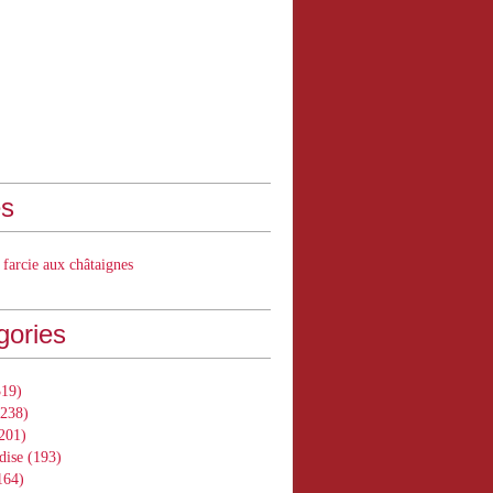
s
 farcie aux châtaignes
gories
19)
238)
201)
dise
(193)
164)