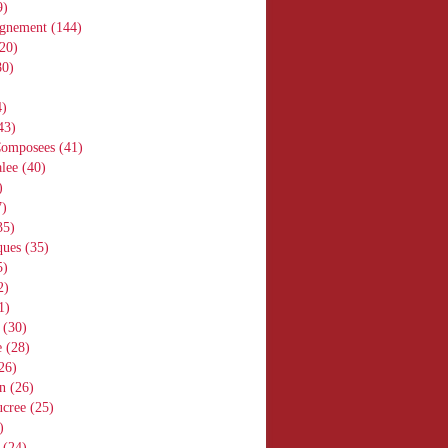
9)
gnement
(144)
20)
0)
)
43)
Composees
(41)
lee
(40)
)
)
35)
ques
(35)
5)
2)
1)
(30)
e
(28)
26)
n
(26)
ucree
(25)
)
(24)