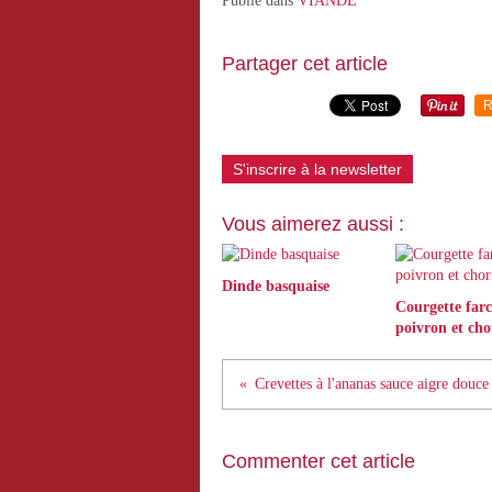
Publié dans
VIANDE
Partager cet article
R
S'inscrire à la newsletter
Vous aimerez aussi :
Dinde basquaise
Courgette farc
poivron et cho
Crevettes à l'ananas sauce aigre douce
Commenter cet article