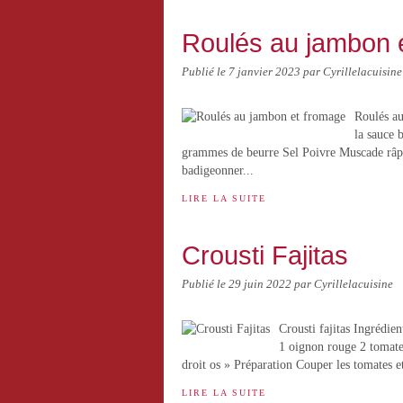
Roulés au jambon 
Publié le
7 janvier 2023
par Cyrillelacuisine
Roulés au
la sauce 
grammes de beurre Sel Poivre Muscade râp
badigeonner...
LIRE LA SUITE
Crousti Fajitas
Publié le
29 juin 2022
par Cyrillelacuisine
Crousti fajitas Ingrédien
1 oignon rouge 2 tomates
droit os » Préparation Couper les tomates et
LIRE LA SUITE