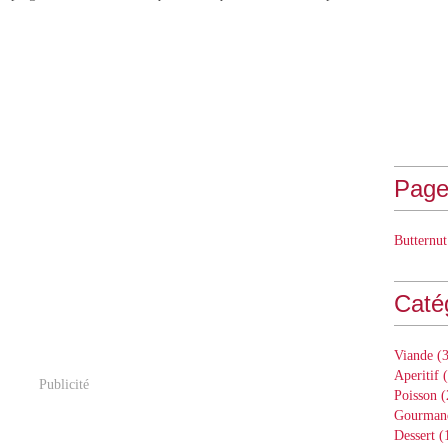
Page
Butternut
Caté
Viande
(3
Aperitif
(
Publicité
Poisson
(
Gourman
Dessert
(