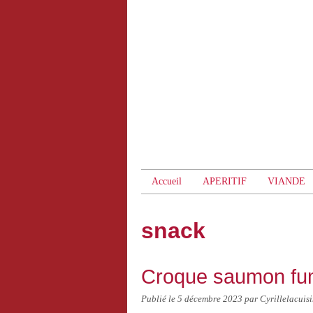
Accueil
APERITIF
VIANDE
snack
Croque saumon f
Publié le
5 décembre 2023
par Cyrillelacuis