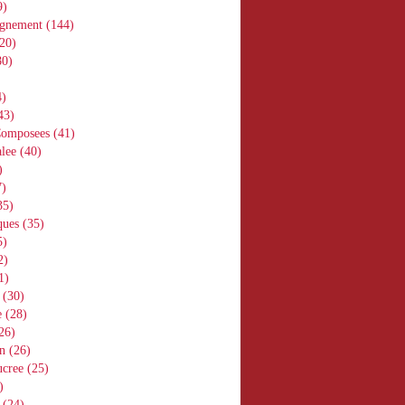
9)
gnement
(144)
20)
0)
)
43)
Composees
(41)
lee
(40)
)
)
35)
ques
(35)
5)
2)
1)
(30)
e
(28)
26)
n
(26)
ucree
(25)
)
(24)