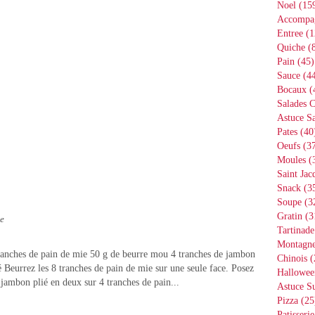
Noel
(15
Accompa
Entree
(1
Quiche
(8
Pain
(45)
Sauce
(44
Bocaux
(
Salades 
Astuce Sa
Pates
(40
Oeufs
(37
Moules
(
Saint Jac
Snack
(3
Soupe
(3
Gratin
(3
ne
Tartinade
Montagn
anches de pain de mie 50 g de beurre mou 4 tranches de jambon
Chinois
(
 Beurrez les 8 tranches de pain de mie sur une seule face. Posez
Hallowee
jambon plié en deux sur 4 tranches de pain...
Astuce S
Pizza
(25
Patisserie