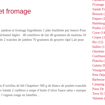
Fromage
et fromage
Salade Fr
Boisson
(
Paques
(2
Hamburg
Poelee
(1
 jambon et fromage Ingrédients 1 pâte feuilletée pur beurre Pour
Corse
(14
béchamel légère : 40 centilitres de lait 40 grammes de maïzena 10
Crepes
(1
ée 2 tranches de jambon 70 grammes de gruyère râpé Lait pour
Riz
(12)
Indien
(1
Omelette
Confiture
Plancha
(
Galette D
Vinaigret
Petit Déj
Barbecue
Camping
ts 8 tortillas de blé Chapelure 500 g de blancs de poulets tranchés
Pates De 
 Salade 2 cuillères à soupe d’huile d’olive Sauce salsa « marque
Terre Et
 l’oignon rouge en lamelles....
Valentin
(