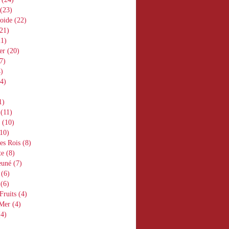
(23)
oide
(22)
21)
1)
er
(20)
7)
)
4)
1)
(11)
(10)
10)
es Rois
(8)
te
(8)
euné
(7)
(6)
(6)
Fruits
(4)
 Mer
(4)
4)