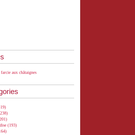
s
 farcie aux châtaignes
gories
19)
238)
201)
dise
(193)
164)