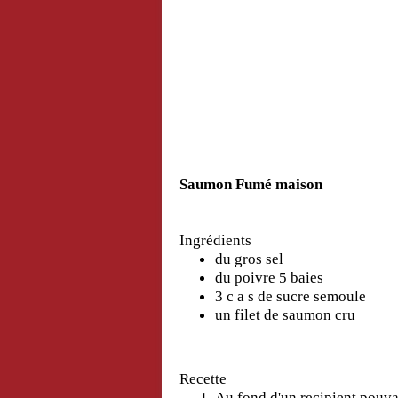
Saumon Fumé maison
Ingrédients
du gros sel
du poivre 5 baies
3 c a s de sucre semoule
un filet de saumon cru
Recette
Au fond d'un recipient pouv