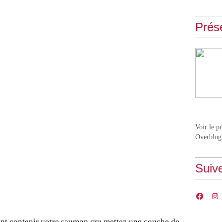
Prés
Voir le p
Overblog
Suiv
ant contenir votre saumon cru mettez une couche de