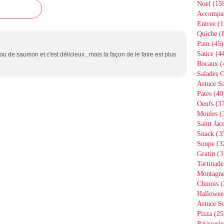
Noel
(15
Accompa
Entree
(1
Quiche
(8
Pain
(45)
Sauce
(44
 ou de saumon et c'est délicieux , mais la façon de le faire est plus
Bocaux
(
Salades 
Astuce Sa
Pates
(40
Oeufs
(37
Moules
(
Saint Jac
Snack
(3
Soupe
(3
Gratin
(3
Tartinade
Montagn
Chinois
(
Hallowee
Astuce S
Pizza
(25
Patisserie