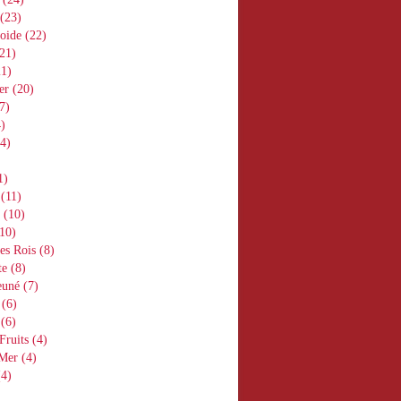
(23)
oide
(22)
21)
1)
er
(20)
7)
)
4)
1)
(11)
(10)
10)
es Rois
(8)
te
(8)
euné
(7)
(6)
(6)
Fruits
(4)
 Mer
(4)
4)