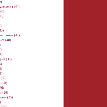
9)
gnement
(144)
20)
0)
)
43)
Composees
(41)
lee
(40)
)
)
35)
ques
(35)
5)
2)
1)
(30)
e
(28)
26)
n
(26)
ucree
(25)
)
(24)