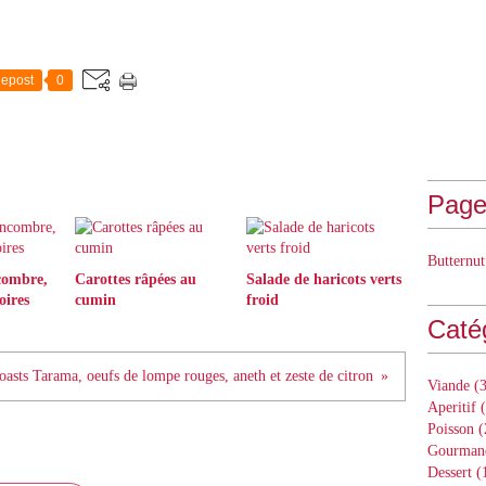
epost
0
Page
Butternut
combre,
Carottes râpées au
Salade de haricots verts
oires
cumin
froid
Caté
oasts Tarama, oeufs de lompe rouges, aneth et zeste de citron
Viande
(3
Aperitif
(
Poisson
(
Gourman
Dessert
(