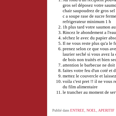
gros sel déposez votre saumo
chair saupoudrez de gros sel 
c a soupe rase de sucre ferme
refrigerateur minimum 1 h
1h plus tard votre saumon aur
Rincez le abondement a l'eau
séchez le avec du papier ab
Il ne vous reste plus qu'a le
prenez selon ce que vous ave
laurier seché si vous avez la 
de bois non traités et bien s
attention le barbecue ne doit
faites votre feu d'un coté et
mettez le couvercle et laiss
voila c'est pret !! il ne vous
du film alimentaire
le trancher au moment de ser
Publié dans
ENTREE
,
NOEL
,
APERITIF