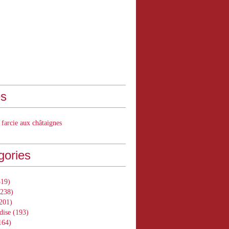
s
 farcie aux châtaignes
gories
19)
238)
201)
dise
(193)
164)