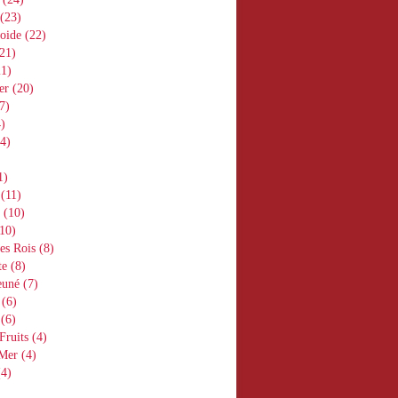
(23)
oide
(22)
21)
1)
er
(20)
7)
)
4)
1)
(11)
(10)
10)
es Rois
(8)
te
(8)
euné
(7)
(6)
(6)
Fruits
(4)
 Mer
(4)
4)