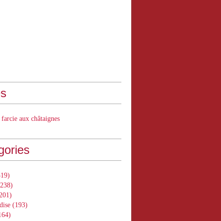
s
 farcie aux châtaignes
gories
19)
238)
201)
dise
(193)
164)