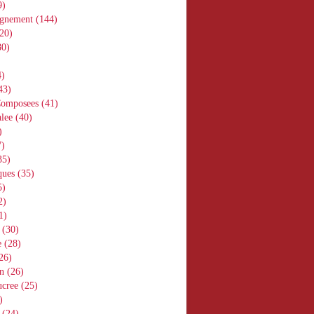
9)
gnement
(144)
20)
0)
)
43)
Composees
(41)
lee
(40)
)
)
35)
ques
(35)
5)
2)
1)
(30)
e
(28)
26)
n
(26)
ucree
(25)
)
(24)