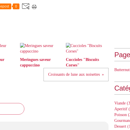
epost
0
Page
eur
Meringues saveur
Cuccioles "Biscuits
cappuccino
Corses"
Butternut
Croissants de lune aux noisettes
Caté
Viande
(3
Aperitif
(
Poisson
(
Gourman
Dessert
(