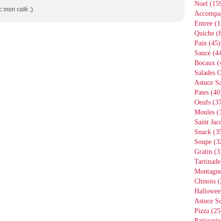
Noel
(15
c mon café ;)
Accompa
Entree
(1
Quiche
(8
Pain
(45)
Sauce
(44
Bocaux
(
Salades 
Astuce Sa
Pates
(40
Oeufs
(37
Moules
(
Saint Jac
Snack
(3
Soupe
(3
Gratin
(3
Tartinade
Montagn
Chinois
(
Hallowee
Astuce S
Pizza
(25
Patisserie