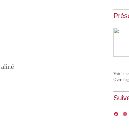
Prés
raliné
Voir le p
Overblog
Suiv