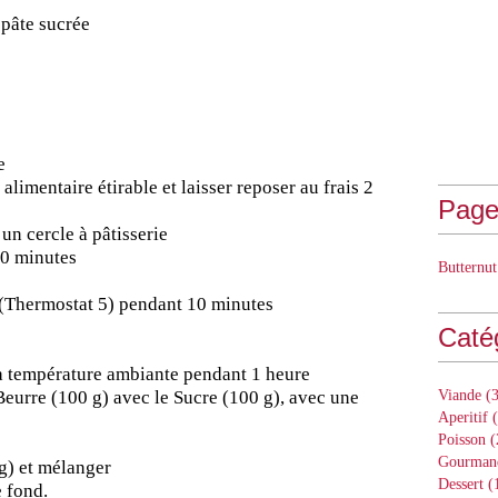
 pâte sucrée
e
alimentaire étirable et laisser reposer au frais 2
Page
un cercle à pâtisserie
30 minutes
Butternut
 (Thermostat 5) pendant 10 minutes
Caté
 à température ambiante pendant 1 heure
Beurre (100 g) avec le Sucre (100 g), avec une
Viande
(3
Aperitif
(
Poisson
(
Gourman
g) et mélanger
Dessert
(
e fond.