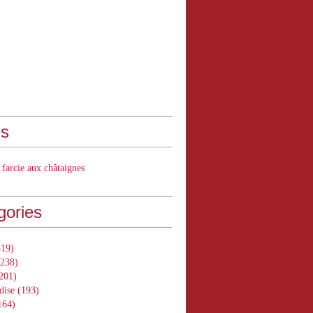
s
 farcie aux châtaignes
gories
19)
238)
201)
dise
(193)
164)