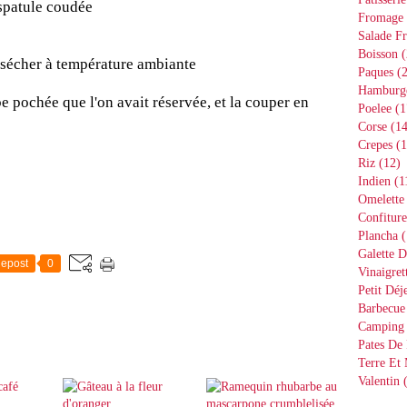
 spatule coudée
Fromage
Salade Fr
Boisson
(
r sécher à température ambiante
Paques
(2
Hamburg
pochée que l'on avait réservée, et la couper en
Poelee
(1
Corse
(14
Crepes
(1
Riz
(12)
Indien
(1
Omelette
Confiture
Plancha
(
Galette D
epost
0
Vinaigret
Petit Déj
Barbecue
Camping
Pates De 
Terre Et
Valentin
(