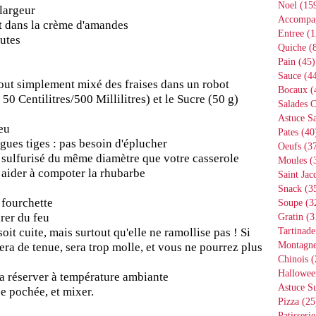
Noel
(15
largeur
Accompa
nt dans la crème d'amandes
Entree
(1
utes
Quiche
(8
Pain
(45)
Sauce
(44
 tout simplement mixé des fraises dans un robot
Bocaux
(
50 Centilitres/500 Millilitres) et le Sucre (50 g)
Salades 
Astuce Sa
feu
Pates
(40
ues tiges : pas besoin d'éplucher
Oeufs
(37
 sulfurisé du même diamètre que votre casserole
Moules
(
 aider à compoter la rhubarbe
Saint Jac
Snack
(3
 fourchette
Soupe
(3
irer du feu
Gratin
(3
soit cuite, mais surtout qu'elle ne ramollise pas ! Si
Tartinade
era de tenue, sera trop molle, et vous ne pourrez plus
Montagn
Chinois
(
Hallowee
 la réserver à température ambiante
Astuce S
be pochée, et mixer.
Pizza
(25
Patisserie