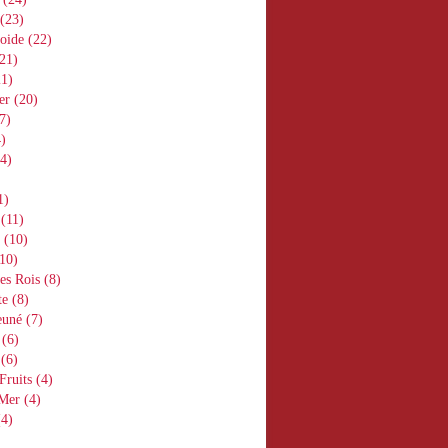
(23)
oide
(22)
21)
1)
er
(20)
7)
)
4)
1)
(11)
(10)
10)
es Rois
(8)
te
(8)
euné
(7)
(6)
(6)
Fruits
(4)
 Mer
(4)
4)