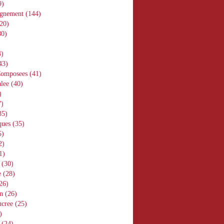
9)
gnement
(144)
20)
0)
)
43)
Composees
(41)
lee
(40)
)
)
35)
ques
(35)
5)
2)
1)
(30)
e
(28)
26)
n
(26)
ucree
(25)
)
(24)