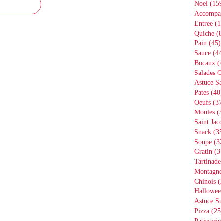
Noel
(15
Accompa
Entree
(1
Quiche
(8
Pain
(45)
Sauce
(44
Bocaux
(
Salades 
Astuce Sa
Pates
(40
Oeufs
(37
Moules
(
Saint Jac
Snack
(3
Soupe
(3
Gratin
(3
Tartinade
Montagn
Chinois
(
Hallowee
Astuce S
Pizza
(25
Patisserie