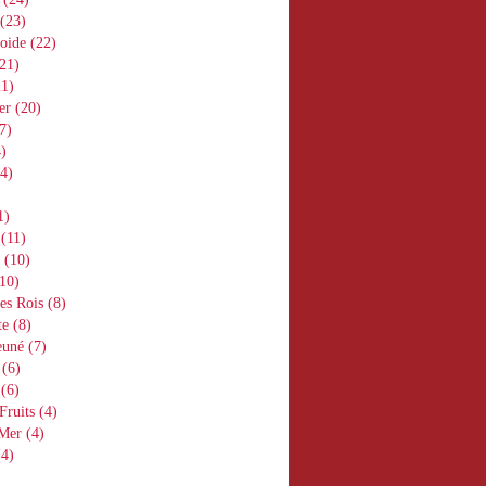
(23)
oide
(22)
21)
1)
er
(20)
7)
)
4)
1)
(11)
(10)
10)
es Rois
(8)
te
(8)
euné
(7)
(6)
(6)
Fruits
(4)
 Mer
(4)
4)