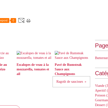
epost
0
Page
Butternut
ie au
Escalopes de veau à la
Pavé de Rumsteak
rizo
mozzarella, tomates et
Sauce aux
Caté
ail
Champignons
Ragoût de saucisses
Viande
(3
Aperitif
(
Poisson
(
Gourman
Dessert
(