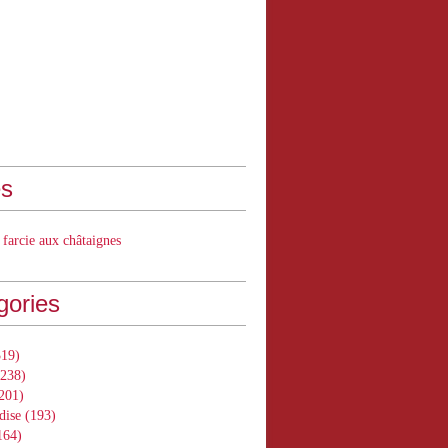
s
 farcie aux châtaignes
gories
19)
238)
201)
dise
(193)
164)