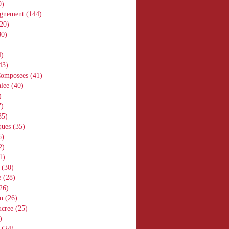
9)
gnement
(144)
20)
0)
)
43)
Composees
(41)
lee
(40)
)
)
35)
ques
(35)
5)
2)
1)
(30)
e
(28)
26)
n
(26)
ucree
(25)
)
(24)