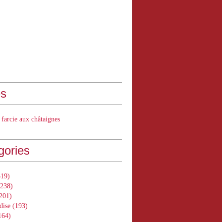
s
 farcie aux châtaignes
gories
19)
238)
201)
dise
(193)
164)