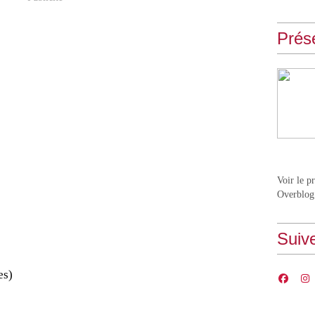
Prés
Voir le p
Overblog
Suiv
es)