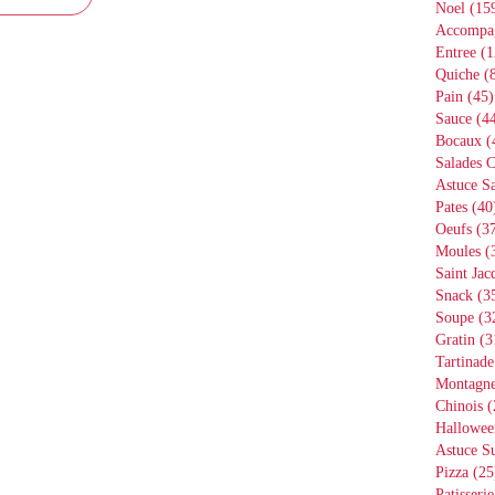
Noel
(15
Accompa
Entree
(1
Quiche
(8
Pain
(45)
Sauce
(44
Bocaux
(
Salades 
Astuce Sa
Pates
(40
Oeufs
(37
Moules
(
Saint Jac
Snack
(3
Soupe
(3
Gratin
(3
Tartinade
Montagn
Chinois
(
Hallowee
Astuce S
Pizza
(25
Patisserie