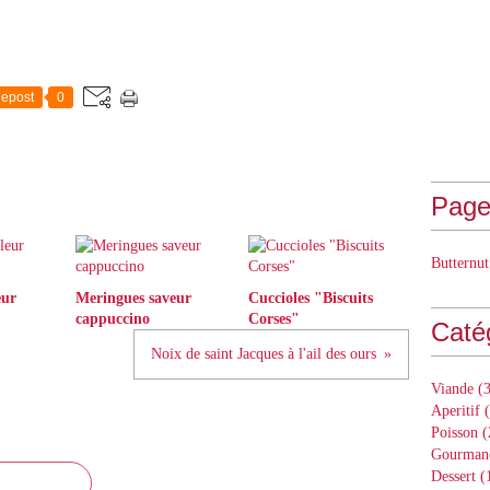
epost
0
Page
Butternut
eur
Meringues saveur
Cuccioles "Biscuits
cappuccino
Corses"
Caté
Noix de saint Jacques à l'ail des ours
Viande
(3
Aperitif
(
Poisson
(
Gourman
Dessert
(