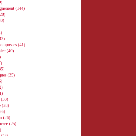
9)
gnement
(144)
20)
0)
)
43)
Composees
(41)
lee
(40)
)
)
35)
ques
(35)
5)
2)
1)
(30)
e
(28)
26)
n
(26)
ucree
(25)
)
(24)