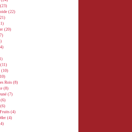
(23)
oide
(22)
21)
1)
er
(20)
7)
)
4)
1)
(11)
(10)
10)
es Rois
(8)
te
(8)
euné
(7)
(6)
(6)
Fruits
(4)
 Mer
(4)
4)