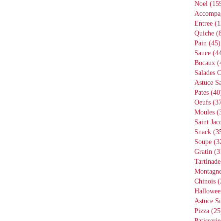
Noel
(15
Accompa
Entree
(1
Quiche
(8
Pain
(45)
Sauce
(44
Bocaux
(
Salades 
Astuce Sa
Pates
(40
Oeufs
(37
Moules
(
Saint Jac
Snack
(3
Soupe
(3
Gratin
(3
Tartinade
Montagn
Chinois
(
Hallowee
Astuce S
Pizza
(25
Patisserie