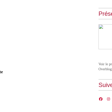
Prés
Voir le p
Overblog
te
Suiv