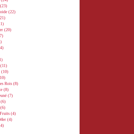
(23)
oide
(22)
21)
1)
er
(20)
7)
)
4)
1)
(11)
(10)
10)
es Rois
(8)
te
(8)
euné
(7)
(6)
(6)
Fruits
(4)
 Mer
(4)
4)