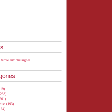
s
 farcie aux châtaignes
gories
19)
238)
201)
dise
(193)
164)