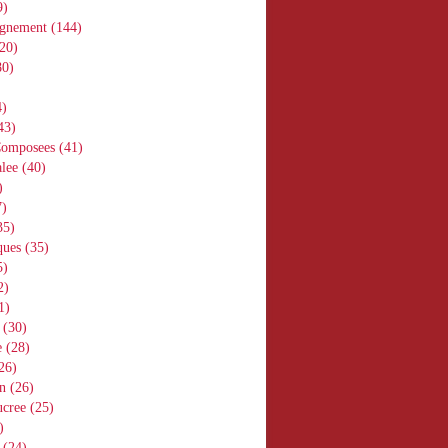
9)
gnement
(144)
20)
0)
)
43)
Composees
(41)
lee
(40)
)
)
35)
ques
(35)
5)
2)
1)
(30)
e
(28)
26)
n
(26)
ucree
(25)
)
(24)