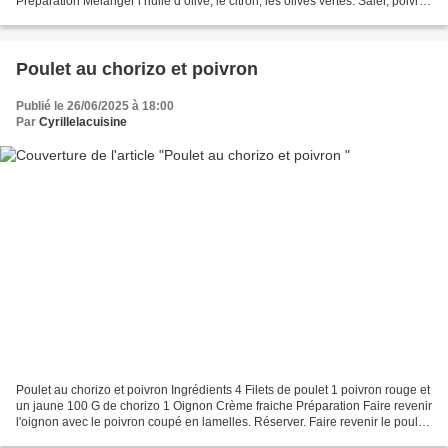
Préparation Mélanger l’huile d’olive, le citron, les olives vertes. Saler, poivrer
puis verser cette marinade sur la...
Poulet au chorizo et poivron
Publié le 26/06/2025 à 18:00
Par
Cyrillelacuisine
Poulet au chorizo et poivron Ingrédients 4 Filets de poulet 1 poivron rouge et
un jaune 100 G de chorizo 1 Oignon Crème fraiche Préparation Faire revenir
l'oignon avec le poivron coupé en lamelles. Réserver. Faire revenir le poulet
coupé en morceau et...