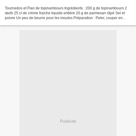
Tournedos et Flan de topinambours Ingrédients : 200 g de topinambours 2
œufs 25 cl de crème fraiche liquide entière 20 g de parmesan râpé Sel et
poivre Un peu de beurre pour les moules Préparation : Peler, couper en
quatre morceaux les topinambours, puis...
Publicité