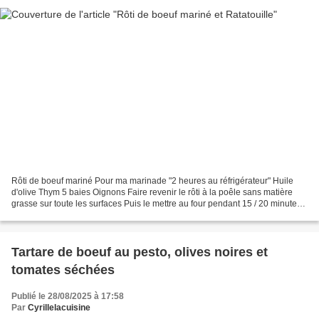
Rôti de boeuf mariné Pour ma marinade "2 heures au réfrigérateur" Huile
d'olive Thym 5 baies Oignons Faire revenir le rôti à la poêle sans matière
grasse sur toute les surfaces Puis le mettre au four pendant 15 / 20 minutes
"thermostat 5" Accompagnement...
Tartare de boeuf au pesto, olives noires et
tomates séchées
Publié le 28/08/2025 à 17:58
Par
Cyrillelacuisine