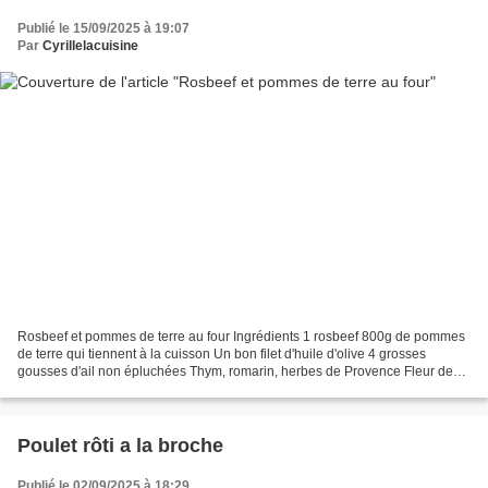
Publié le 15/09/2025 à 19:07
Par
Cyrillelacuisine
Rosbeef et pommes de terre au four Ingrédients 1 rosbeef 800g de pommes
de terre qui tiennent à la cuisson Un bon filet d'huile d'olive 4 grosses
gousses d'ail non épluchées Thym, romarin, herbes de Provence Fleur de
sel, poivre. Préparation Allumez le...
Poulet rôti a la broche
Publié le 02/09/2025 à 18:29