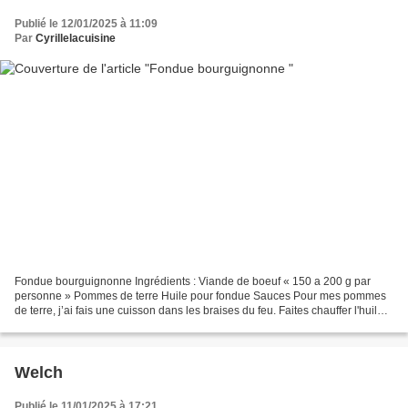
Publié le 12/01/2025 à 11:09
Par
Cyrillelacuisine
Fondue bourguignonne Ingrédients : Viande de boeuf « 150 a 200 g par
personne » Pommes de terre Huile pour fondue Sauces Pour mes pommes
de terre, j’ai fais une cuisson dans les braises du feu. Faites chauffer l'huile
dans un caquelon à fondue avec le...
Welch
Publié le 11/01/2025 à 17:21