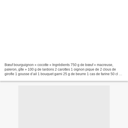
Bœuf bourguignon « cocotte » Ingrédients 750 g de bœuf « macreuse,
paleron, gîte » 100 g de lardons 2 carottes 1 oignon pique de 2 clous de
girofle 1 gousse d’ail 1 bouquet garni 25 g de beurre 1 cas de farine 50 cl de
vin rouge 8 champignons de Paris...