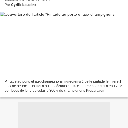
Publié le 25/12/2024 à 09:25
Par
Cyrillelacuisine
Pintade au porto et aux champignons Ingrédients 1 belle pintade fermière 1
noix de beurre + un filet d’huile 2 échalotes 10 cl de Porto 200 ml d’eau 2 cc
bombées de fond de volaille 300 g de champignons Préparation
Commencer par découper la pintade en...