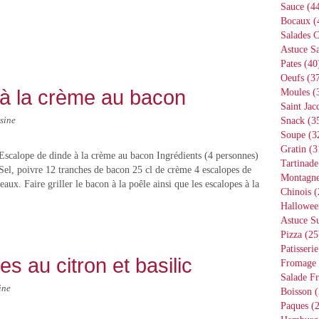
Sauce
(44
Bocaux
(
Salades 
Astuce Sa
Pates
(40
Oeufs
(37
 à la crème au bacon
Moules
(
Saint Jac
sine
Snack
(3
Soupe
(3
Gratin
(3
Escalope de dinde à la crème au bacon Ingrédients (4 personnes)
Tartinade
Sel, poivre 12 tranches de bacon 25 cl de crème 4 escalopes de
Montagn
ux. Faire griller le bacon à la poêle ainsi que les escalopes à la
Chinois
(
Hallowee
Astuce S
Pizza
(25
Patisserie
s au citron et basilic
Fromage
Salade Fr
ine
Boisson
(
Paques
(2