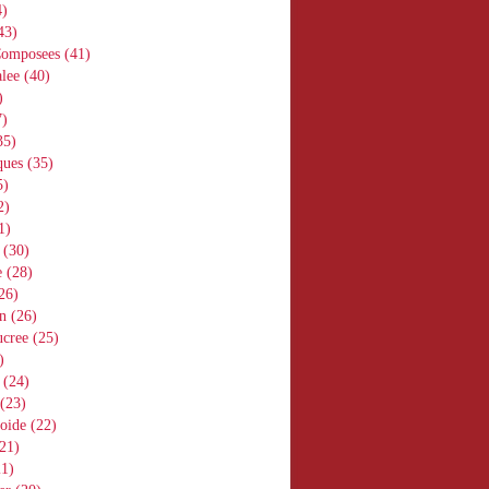
)
43)
Composees
(41)
lee
(40)
)
)
35)
ques
(35)
5)
2)
1)
(30)
e
(28)
26)
n
(26)
ucree
(25)
)
(24)
(23)
oide
(22)
21)
1)