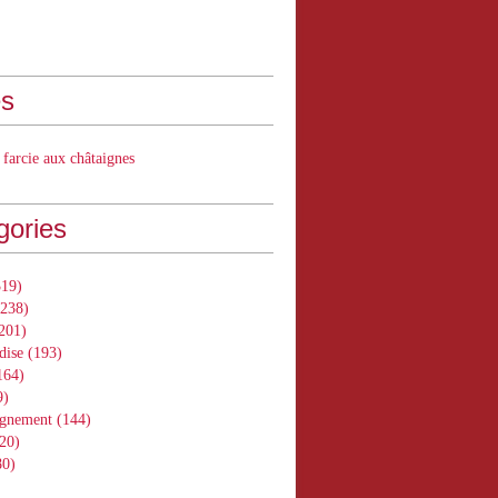
s
 farcie aux châtaignes
gories
19)
238)
201)
dise
(193)
164)
9)
gnement
(144)
20)
0)