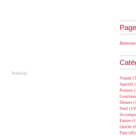
Page
Butternut
Caté
Publicité
Viande
(3
Aperitif
(
Poisson
(
Gourman
Dessert
(
Noel
(15
Accompa
Entree
(1
Quiche
(8
Pain
(45)