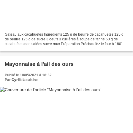
Gâteau aux cacahuètes Ingrédients 125 g de beurre de cacahuètes 125 g
de beurre 125 g de sucre 3 oeufs 3 cuillères à soupe de farine 50 g de
cacahuètes non salées sucre roux Préparation Préchauffez le four à 180°.
Coupez le beurre et faites-le fondre...
Mayonnaise à l'ail des ours
Publié le 10/05/2021 à 18:32
Par
Cyrillelacuisine