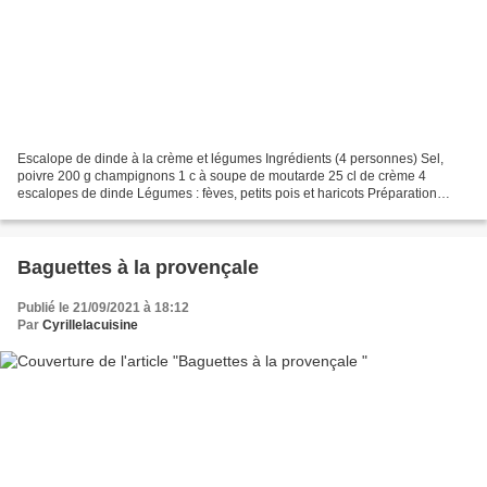
Escalope de dinde à la crème et légumes Ingrédients (4 personnes) Sel,
poivre 200 g champignons 1 c à soupe de moutarde 25 cl de crème 4
escalopes de dinde Légumes : fèves, petits pois et haricots Préparation
Portez à ébullition une marmite d’eau. Ecossez...
Baguettes à la provençale
Publié le 21/09/2021 à 18:12
Par
Cyrillelacuisine