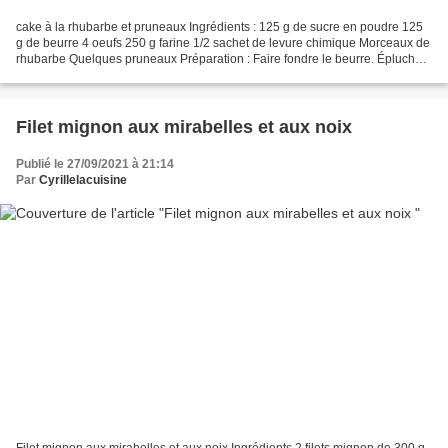
cake à la rhubarbe et pruneaux Ingrédients : 125 g de sucre en poudre 125
g de beurre 4 oeufs 250 g farine 1/2 sachet de levure chimique Morceaux de
rhubarbe Quelques pruneaux Préparation : Faire fondre le beurre. Éplucher
et couper la rhubarbe. Couper...
Filet mignon aux mirabelles et aux noix
Publié le 27/09/2021 à 21:14
Par
Cyrillelacuisine
Filet mignon aux mirabelles et aux noix Ingrédients 2 filets mignon de 300 g