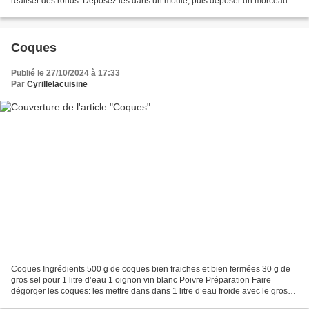
réaliser des ronds. Déposez les dans un moule, puis déposer un morceau
de camembert, des morceaux de noix et...
Coques
Publié le 27/10/2024 à 17:33
Par
Cyrillelacuisine
Coques Ingrédients 500 g de coques bien fraiches et bien fermées 30 g de
gros sel pour 1 litre d’eau 1 oignon vin blanc Poivre Préparation Faire
dégorger les coques: les mettre dans dans 1 litre d’eau froide avec le gros
sel, les brasser à la main puis...