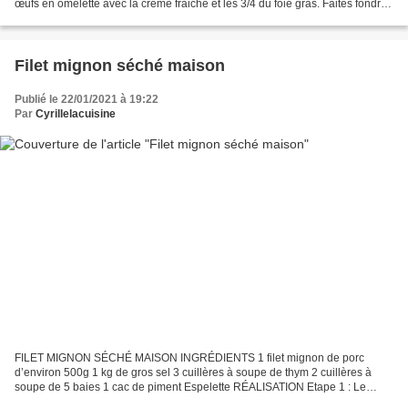
œufs en omelette avec la crème fraiche et les 3/4 du foie gras. Faites fondre
le beurre dans une poêle...
Filet mignon séché maison
Publié le 22/01/2021 à 19:22
Par
Cyrillelacuisine
FILET MIGNON SÉCHÉ MAISON INGRÉDIENTS 1 filet mignon de porc
d’environ 500g 1 kg de gros sel 3 cuillères à soupe de thym 2 cuillères à
soupe de 5 baies 1 cac de piment Espelette RÉALISATION Etape 1 : Le
salage Si vous avez un peu de temps, n’hésitez pas...