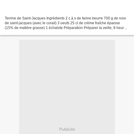
Terrine de Saint-Jacques Ingrédients 2 c.à.s de farine beurre 700 g de noix
de saint-jacques (avec le corail) 3 oeufs 25 cl de crème fraîche épaisse
(15% de matière grasse) 1 échalote Préparation Préparer la veille, 8 heures
avant de servir. Préchauffer...
Publicité