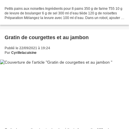
Petits pains aux noisettes Ingrédients pour 8 pains 350 g de farine T55 10 g
de levure de boulanger 6 g de sel 300 ml d’eau tiède 120 g de noisettes
Préparation Mélangez la levure avec 100 ml d’eau. Dans un robot, ajouter la
farine, le sel, 200 ml les...
Gratin de courgettes et au jambon
Publié le 22/09/2021 à 19:24
Par
Cyrillelacuisine