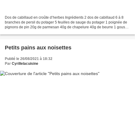
Dos de cabillaud en croûte d’herbes Ingrédients 2 dos de cabillaud 6 à 8
branches de persil du potager 5 feuilles de sauge du potager 1 poignée de
pignons de pin 20g de parmesan 40g de chapelure 40g de beurre 1 gousse
d'ail sel, poivre citron Préparation...
Petits pains aux noisettes
Publié le 26/08/2021 à 18:32
Par
Cyrillelacuisine