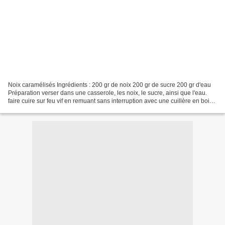
Noix caramélisés Ingrédients : 200 gr de noix 200 gr de sucre 200 gr d'eau
Préparation verser dans une casserole, les noix, le sucre, ainsi que l'eau.
faire cuire sur feu vif en remuant sans interruption avec une cuillère en bois,
le sucre doit se dissoudre....