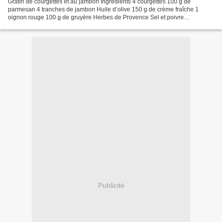
Gratin de courgettes et au jambon Ingrédients 4 courgettes 100 g de
parmesan 4 tranches de jambon Huile d’olive 150 g de crème fraîche 1
oignon rouge 100 g de gruyère Herbes de Provence Sel et poivre
Préparation Laver les courgettes et retirer les parties...
Publicité