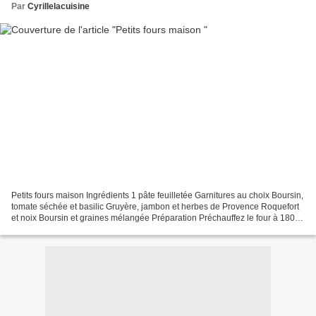
Par
Cyrillelacuisine
Petits fours maison Ingrédients 1 pâte feuilletée Garnitures au choix Boursin,
tomate séchée et basilic Gruyère, jambon et herbes de Provence Roquefort
et noix Boursin et graines mélangée Préparation Préchauffez le four à 180
degrés Réalisez des ronds...