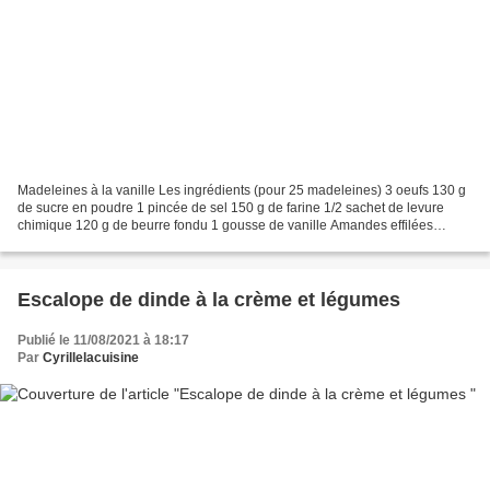
Madeleines à la vanille Les ingrédients (pour 25 madeleines) 3 oeufs 130 g
de sucre en poudre 1 pincée de sel 150 g de farine 1/2 sachet de levure
chimique 120 g de beurre fondu 1 gousse de vanille Amandes effilées
Préparation (20 min) Fouettez longuement...
Escalope de dinde à la crème et légumes
Publié le 11/08/2021 à 18:17
Par
Cyrillelacuisine