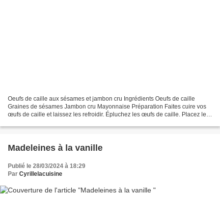
Oeufs de caille aux sésames et jambon cru Ingrédients Oeufs de caille
Graines de sésames Jambon cru Mayonnaise Préparation Faites cuire vos
œufs de caille et laissez les refroidir. Épluchez les œufs de caille. Placez les
œufs de caille sur des cures dent....
Madeleines à la vanille
Publié le 28/03/2024 à 18:29
Par
Cyrillelacuisine