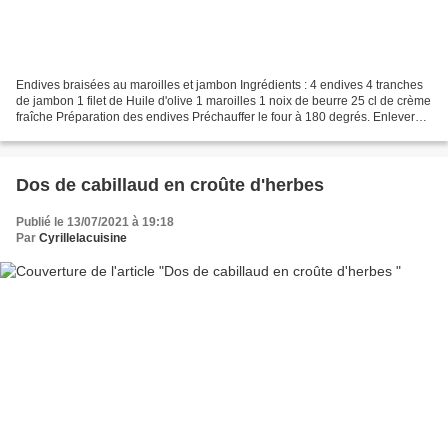
Endives braisées au maroilles et jambon Ingrédients : 4 endives 4 tranches
de jambon 1 filet de Huile d'olive 1 maroilles 1 noix de beurre 25 cl de crème
fraîche Préparation des endives Préchauffer le four à 180 degrés. Enlever
les feuilles abîmées, couper...
Dos de cabillaud en croûte d'herbes
Publié le 13/07/2021 à 19:18
Par
Cyrillelacuisine